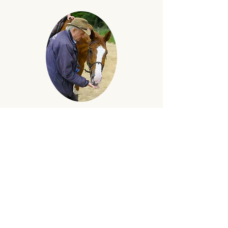
Merci à :
Photographe de l’Ifce Saumur pour
l’utilisation de photos,
Les éditions Vigot
Bertrand Hardy, juge national Elite et
SHF, directeur de cours FFE.
Nous suivre